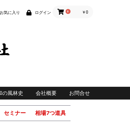
0
￥0
お気に入り
ログイン
和の風林史
会社概要
お問合せ
セミナー
相場7つ道具
投資日報勉強会