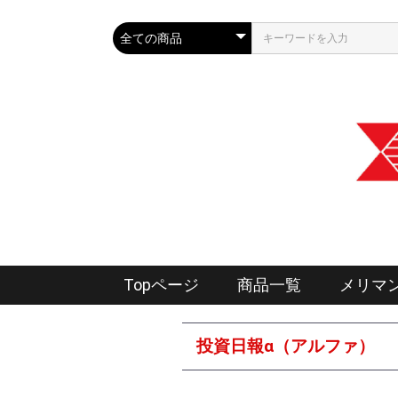
Topページ
商品一覧
メリマ
投資日報α（アルファ）