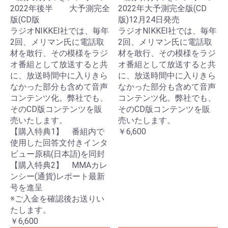
2022年後半 大予測完全
2022年大予測完全版(CD
版(CD版
版)12月24日発売
ラジオNIKKEI社では、毎年
ラジオNIKKEI社では、毎年
2回、メリマン氏に電話取
2回、メリマン氏に電話取
材を敢行、その模様をラジ
材を敢行、その模様をラジ
オ番組として放送すると共
オ番組として放送すると共
に、放送時間中に入りきら
に、放送時間中に入りきら
なかった部分も含めて音声
なかった部分も含めて音声
コンテンツ化。弊社でも、
コンテンツ化。弊社でも、
そのCD版コンテンツを販
そのCD版コンテンツを販
売いたします。
売いたします。
【購入特典1】 番組内で
￥6,600
使用した回答文付きインタ
ビュー原稿(日本語)を同封
【購入特典2】 MMAカレ
ンシー(通貨)レポート最新
号を進呈
※ご入金を確認後お送りい
たします。
￥6,600