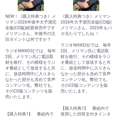
NEW！《購入特典つき》メ
《購入特典つき》メリマン
リマン2026年後半大予測完
2026年大予測完全版(CD版)
全版(CD版)絶賛発売中です
メリマンさん、2025年もバ
メリマンさん、年後半の注
カ当たりでしたね ！
目ポイントは何ですか？
ラジオNIKKEI社では、毎年
ラジオNIKKEI社では、毎年
2回、メリマン氏に電話取
2回、メリマン氏に電話取
材を敢行、その模様をラジ
材を敢行、その模様をラジ
オ番組として放送すると共
オ番組として放送すると共
に、放送時間中に入りきら
に、放送時間中に入りきら
なかった部分も含めて音声
なかった部分も含めて音声
コンテンツ化。弊社でも、
コンテンツ化。弊社でも、
そのCD版コンテンツを販
そのCD版コンテンツを販
売いたします。
売いたします。
【購入特典1】 番組内で
【購入特典1】 番組内で
使用した回答文付きインタ