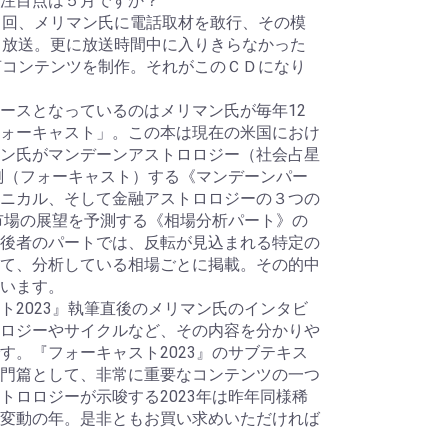
の注目点は５月ですか？
年２回、メリマン氏に電話取材を敢行、その模
て放送。更に放送時間中に入りきらなかった
声コンテンツを制作。それがこのＣＤになり
ースとなっているのはメリマン氏が毎年12
ォーキャスト」。この本は現在の米国におけ
ン氏がマンデーンアストロロジー（社会占星
予測（フォーキャスト）する《マンデーンパー
ニカル、そして金融アストロロジーの３つの
融市場の展望を予測する《相場分析パート》の
後者のパートでは、反転が見込まれる特定の
て、分析している相場ごとに掲載。その的中
います。
ト2023』執筆直後のメリマン氏のインタビ
ロジーやサイクルなど、その内容を分かりや
す。『フォーキャスト2023』のサブテキス
門篇として、非常に重要なコンテンツの一つ
トロロジーが示唆する2023年は昨年同様稀
変動の年。是非ともお買い求めいただければ