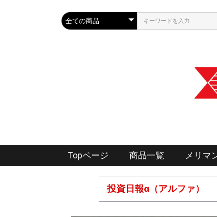
Topページ
商品一覧
メリマ
投資日報α（アルファ）