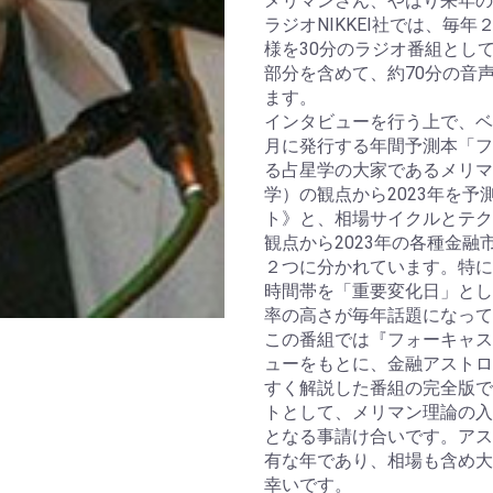
メリマンさん、やはり来年
ラジオNIKKEI社では、毎
様を30分のラジオ番組とし
部分を含めて、約70分の音
ます。
インタビューを行う上で、ベ
月に発行する年間予測本「フ
る占星学の大家であるメリマ
学）の観点から2023年を
ト》と、相場サイクルとテク
観点から2023年の各種金
２つに分かれています。特に
時間帯を「重要変化日」とし
率の高さが毎年話題になって
この番組では『フォーキャス
ューをもとに、金融アストロ
すく解説した番組の完全版で
トとして、メリマン理論の入
となる事請け合いです。アス
有な年であり、相場も含め大
幸いです。