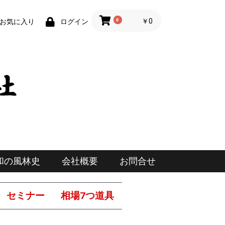
0
￥0
お気に入り
ログイン
和の風林史
会社概要
お問合せ
セミナー
相場7つ道具
投資日報勉強会