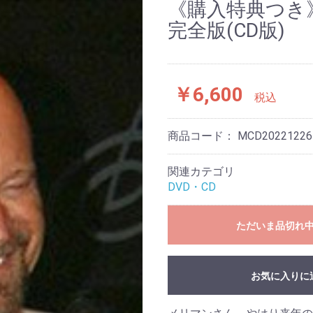
《購入特典つき》
完全版(CD版)
￥6,600
税込
商品コード：
MCD20221226
関連カテゴリ
DVD・CD
ただいま品切れ
お気に入りに